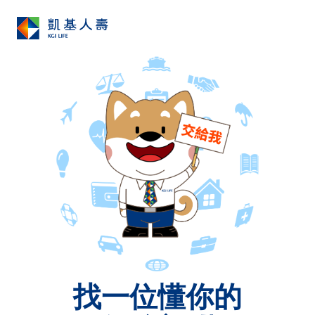
找一位懂你的